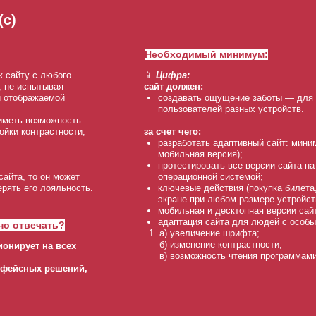
(с)
Необходимый минимум:
к сайту с любого
📱
Цифра:
, не испытывая
сайт должен:
й отображаемой
создавать ощущение заботы — для 
пользователей разных устройств.
иметь возможность
ойки контрастности,
за счет чего:
разработать адаптивный сайт: миним
мобильная версия);
протестировать все версии сайта н
айта, то он может
операционной системой;
ерять его лояльность.
ключевые действия (покупка билета
экране при любом размере устройст
мобильная и десктопная версии сай
адаптация сайта для людей с особы
но отвечать?
а) увеличение шрифта;
б) изменение контрастности;
ионирует на всех
в) возможность чтения программами
ерфейсных решений,