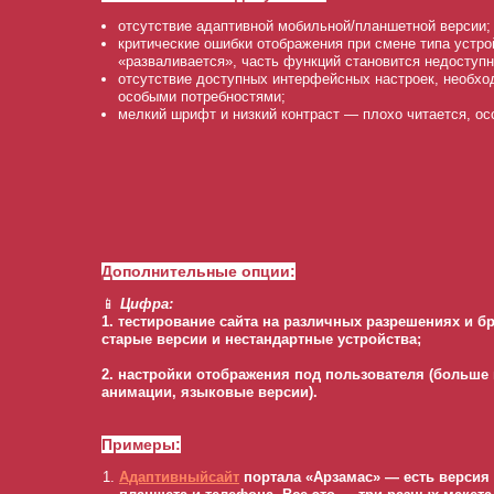
отсутствие адаптивной мобильной/планшетной версии;
критические ошибки отображения при смене типа устро
«разваливается», часть функций становится недоступн
отсутствие доступных интерфейсных настроек, необх
особыми потребностями;
мелкий шрифт и низкий контраст — плохо читается, ос
Дополнительные опции:
📱
Цифра:
1. тестирование сайта на различных разрешениях и б
старые версии и нестандартные устройства;
2. настройки отображения под пользователя (больше
анимации, языковые версии).
Примеры:
Адаптивный
сайт
портала «Арзамас» — есть версия