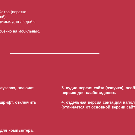
йства (верстка
ой);
одимых для людей с
обенно на мобильных.
раузерах, включая
3. аудио версия сайта (озвучка), о
версию для слабовидящих.
 шрифт, отключить
4. отдельная версия сайта для нап
(отличается от основной версии сай
 для компьютера,