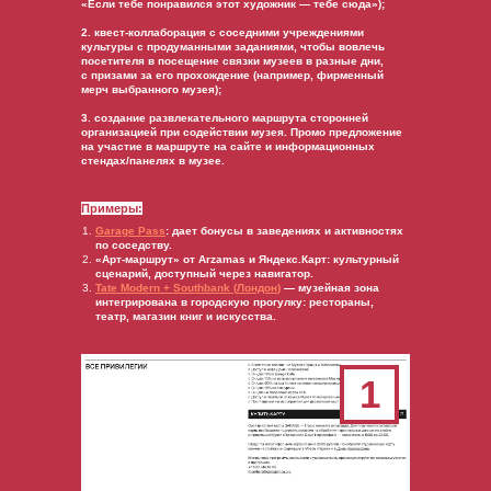
«Если тебе понравился этот художник — тебе сюда»);
2. квест-коллаборация с соседними учреждениями
культуры с продуманными заданиями, чтобы вовлечь
посетителя в посещение связки музеев в разные дни,
с призами за его прохождение (например, фирменный
мерч выбранного музея);
3. создание развлекательного маршрута сторонней
организацией при содействии музея. Промо предложение
на участие в маршруте на сайте и информационных
стендах/панелях в музее.
Примеры:
Garage Pass
: дает бонусы в заведениях и активностях
по соседству.
«Арт-маршрут» от Arzamas и Яндекс.Карт: культурный
сценарий, доступный через навигатор.
Tate Modern + Southbank (
Лондон
)
— музейная зона
интегрирована в городскую прогулку: рестораны,
театр, магазин книг и искусства.
1