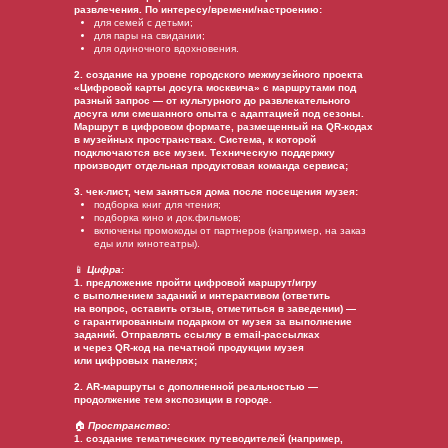
развлечения. По интересу/времени/настроению:
для семей с детьми;
для пары на свидании;
для одиночного вдохновения.
2. создание на уровне городского межмузейного проекта
«Цифровой карты досуга москвича» с маршрутами под
разный запрос — от культурного до развлекательного
досуга или смешанного опыта с адаптацией под сезоны.
Маршрут в цифровом формате, размещенный на QR-кодах
в музейных пространствах. Система, к которой
подключаются все музеи. Техническую поддержку
производит отдельная продуктовая команда сервиса;
3. чек-лист, чем заняться дома после посещения музея:
подборка книг для чтения;
подборка кино и док.фильмов;
включены промокоды от партнеров (например, на заказ
еды или кинотеатры).
📱
Цифра:
1. предложение пройти цифровой маршрут/игру
с выполнением заданий и интерактивом (ответить
на вопрос, оставить отзыв, отметиться в заведении) —
с гарантированным подарком от музея за выполнение
заданий. Отправлять ссылку в email-рассылках
и через QR-код на печатной продукции музея
или цифровых панелях;
2. AR-маршруты с дополненной реальностью —
продолжение тем экспозиции в городе.
🏠
Пространство:
1. создание тематических путеводителей (например,