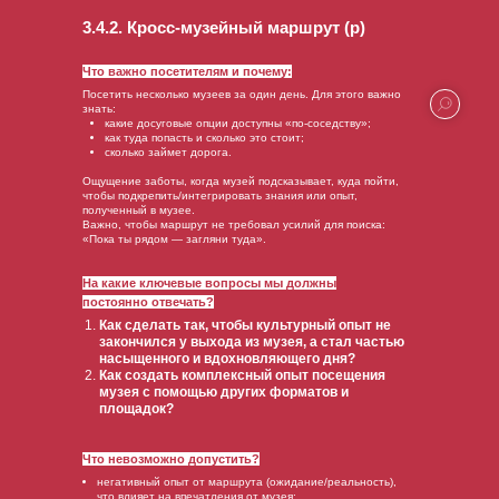
3.4.2. Кросс-музейный маршрут (р)
Что важно посетителям и почему:
Посетить несколько музеев за один день. Для этого важно
знать:
какие досуговые опции доступны «по-соседству»;
как туда попасть и сколько это стоит;
сколько займет дорога.
Ощущение заботы, когда музей подсказывает, куда пойти,
чтобы подкрепить/интегрировать знания или опыт,
полученный в музее.
Важно, чтобы маршрут не требовал усилий для поиска:
«Пока ты рядом — загляни туда».
На какие ключевые вопросы мы должны
постоянно отвечать?
Как сделать так, чтобы культурный опыт не
закончился у выхода из музея, а стал частью
насыщенного и вдохновляющего дня?
Как создать комплексный опыт посещения
музея с помощью других форматов и
площадок?
Что невозможно допустить?
негативный опыт от маршрута (ожидание/реальность),
что влияет на впечатления от музея;