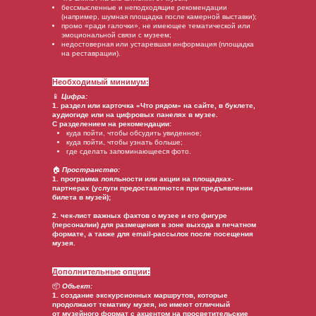
бессмысленные и неподходящие рекомендации
(например, шумная площадка после камерной выставки);
промо «ради галочки», не имеющее тематической или
эмоциональной связи с музеем;
недостоверная или устаревшая информация (площадка
на реставрации).
Необходимый минимум:
📱
Цифра:
1. раздел или карточка «Что рядом» на сайте, в буклете,
аудиогиде или на цифровых панелях в музее.
С разделением на рекомендации:
куда пойти, чтобы обсудить увиденное;
куда пойти, чтобы узнать больше;
где сделать запоминающееся фото.
🏠
Пространство:
1. программа лояльности или акции на площадках-
партнерах (услуги предоставляются при предъявлении
билета в музей);
2. чек-лист важных фактов о музее и его фигуре
(персоналии) для размещения в зоне выхода в печатном
формате, а также для email-рассылок после посещения
музея.
Дополнительные опции:
📦
Объект:
1. создание экскурсионных маршрутов, которые
продолжают тематику музея, но имеют отличный
от музейного формат с акцентом на просветительские