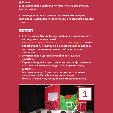
🍏
Бренд:
1. тематические сувениры по теме спектакля: стикеры,
значки, маски;
2. долгосрочное впечатление: возможность собрать
коллекцию сувениров по нескольким спектаклям в едином
стиле.
Примеры:
Театр «Домик Фанни Белл»: свободная рассадка, дети
на подушках перед сценой.
Культурный
центр
Fenestra (
Санкт-Петербург
)
— после
спектакля дети участвуют в коротком мастер-классе,
где создают своими руками арт-объект по теме
спектакля.
Входная зона с детской горкой в сети клиник
«DocDeti».
Еврейский музей и центр толерантности: фотозона на
выставке «В ожидании чуда. Посвящение Марку
Шагалу».
Брендированные буклеты и продукция к детским
программам в Еврейском музее и центре
толерантности и Музее русского импрессионизма.
1