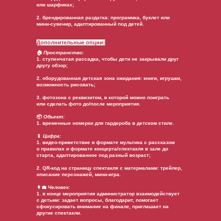
или шарфиках;
2. брендированная раздатка: программка, буклет или
мини-сувенир, адаптированный под детей.
Дополнительные опции:
🏠
Пространство:
1. ступенчатая рассадка, чтобы дети не закрывали друг
другу обзор;
2. оборудованная детская зона ожидания: книги, игрушки,
возможность рисовать;
3. фотозона с реквизитом, в которой можно поиграть
или сделать фото до/после мероприятия.
📦
Объект:
1. временные номерки для гардероба в детском стиле.
📱
Цифра:
1. видео-приветствие в формате мультика с рассказом
о правилах и формате концерта/спектакля в зале до
старта, адаптированное под разный возраст;
2. QR-код на страницу спектакля с материалами: трейлер,
описание персонажей, мини-игра.
👩‍💼
Человек:
1. в конце мероприятия администратор взаимодействует
с детьми: задает вопросы, благодарит, помогает
сфокусировать внимание на финале, приглашает на
другие спектакли.