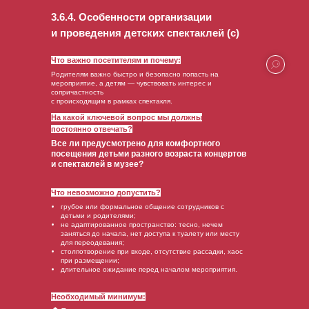
3.6.4. Особенности организации
и проведения детских спектаклей (с)
Что важно посетителям и почему:
Родителям важно быстро и безопасно попасть на
мероприятие, а детям — чувствовать интерес и
сопричастность
с происходящим в рамках спектакля.
На какой ключевой вопрос мы должны
постоянно отвечать?
Все ли предусмотрено для комфортного
посещения детьми разного возраста концертов
и спектаклей в музее?
Что невозможно допустить?
грубое или формальное общение сотрудников с
детьми и родителями;
не адаптированное пространство: тесно, нечем
заняться до начала, нет доступа к туалету или месту
для переодевания;
столпотворение при входе, отсутствие рассадки, хаос
при размещении;
длительное ожидание перед началом мероприятия.
Необходимый минимум: