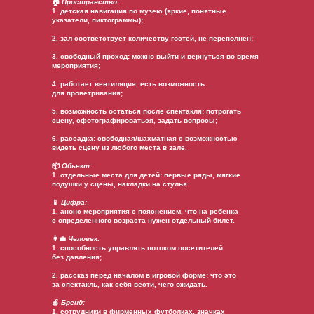
🏠
Пространство:
1. детская навигация по музею (яркие, понятные
указатели, пиктограммы);
2. зал соответствует количеству гостей, не переполнен;
3. свободный проход: можно выйти и вернуться во время
мероприятия;
4. работает вентиляция, есть возможность
для проветривания;
5. возможность остаться после спектакля: потрогать
сцену, сфотографироваться, задать вопросы;
6. рассадка: свободная/шахматная с возможностью
видеть сцену из любого места в зале.
📦
Объект:
1. отдельные места для детей: первые ряды, мягкие
подушки у сцены, накладки на стулья.
📱
Цифра:
1. анонс мероприятия с пояснением, что на ребенка
с определенного возраста нужен отдельный билет.
👩‍💼
Человек:
1. способность управлять потоком посетителей
без давления;
2. рассказ перед началом в игровой форме: что это
за спектакль, как себя вести, чего ожидать.
🍏
Бренд:
1. сотрудники в фирменных футболках, значках