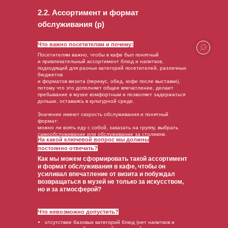
2.2. Ассортимент и формат
обслуживания (р)
Что важно посетителям и почему:
Посетителям важно, чтобы в кафе был понятный
и привлекательный ассортимент блюд и напитков,
подходящий для разных категорий посетителей, различных
бюджетов
и форматов визита (перекус, обед, кофе после выставки),
потому что это дополняет общее впечатление, делает
пребывание в музее комфортным и позволяет задержаться
дольше, оставаясь в культурной среде.
Значение имеют скорость обслуживания и понятный
формат:
можно ли взять еду с собой, заказать на группу, выбрать
самообслуживание или обслуживание за столиком.
На какой ключевой вопрос мы должны
постоянно отвечать?
Как мы можем сформировать такой ассортимент
и формат обслуживания в кафе, чтобы он
усиливал впечатление от визита и побуждал
возвращаться в музей не только за искусством,
но и за атмосферой?
Что невозможно допустить?
отсутствие базовых категорий блюд (нет напитков и