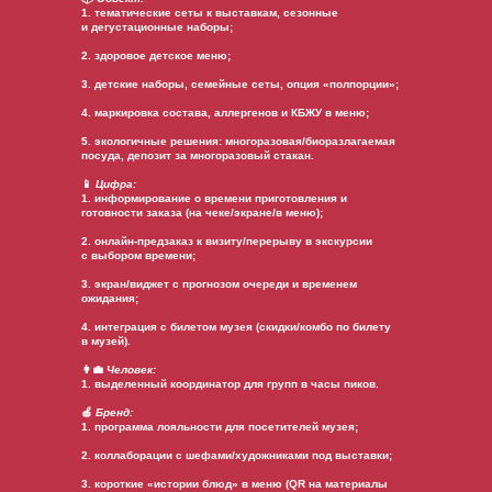
1. тематические сеты к выставкам, сезонные
и дегустационные наборы;
2. здоровое детское меню;
3. детские наборы, семейные сеты, опция «полпорции»;
4. маркировка состава, аллергенов и КБЖУ в меню;
5. экологичные решения: многоразовая/биоразлагаемая
посуда, депозит за многоразовый стакан.
📱
Цифра:
1. информирование о времени приготовления и
готовности заказа (на чеке/экране/в меню);
2. онлайн-предзаказ к визиту/перерыву в экскурсии
с выбором времени;
3. экран/виджет с прогнозом очереди и временем
ожидания;
4. интеграция с билетом музея (скидки/комбо по билету
в музей).
👩‍💼
Человек:
1. выделенный координатор для групп в часы пиков.
🍏
Бренд:
1. программа лояльности для посетителей музея;
2. коллаборации с шефами/художниками под выставки;
3. короткие «истории блюд» в меню (QR на материалы