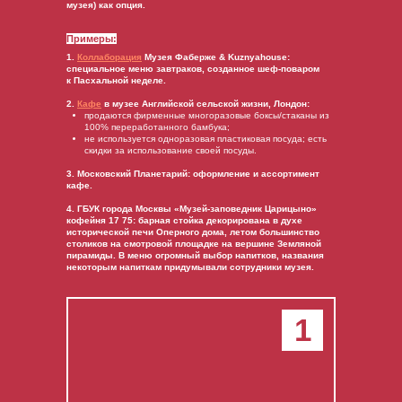
музея) как опция.
Примеры:
1.
Коллаборация
Музея Фаберже & Kuznyahouse:
специальное меню завтраков, созданное шеф-поваром
к Пасхальной неделе.
2.
Кафе
в музее Английской сельской жизни, Лондон:
продаются фирменные многоразовые боксы/стаканы из
100% переработанного бамбука;
не используется одноразовая пластиковая посуда; есть
скидки за использование своей посуды.
3. Московский Планетарий: оформление и ассортимент
кафе.
4. ГБУК города Москвы «Музей-заповедник Царицыно»
кофейня 17 75: барная стойка декорирована в духе
исторической печи Оперного дома, летом большинство
столиков на смотровой площадке на вершине Земляной
пирамиды. В меню огромный выбор напитков, названия
некоторым напиткам придумывали сотрудники музея.
1