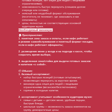
готовых позиций, нет опций для людей с пищевыми
ограничениями);
невозможность быстро перекусить (слишком долгие
очереди или готовка);
неясный или неудобный формат обслуживания
(посетитель не понимает, где заказывать и как
оплачивать);
цены, полностью не соответствующие основной
аудитории музея.
Необходимый минимум:
🏠
Пространство:
1. понятная зона заказа и оплаты, если кафе работает
в режиме самообслуживания и понятный формат посадки,
если в кафе работают официанты;
2. размещение меню у входа и на подходе к кассе, чтобы
сократить время выбора;
3. выделенная зона/стойка для выдачи готовых заказов
и напитков «с собой».
📦
Объект:
1. базовый ассортимент:
набор быстрых позиций (готовые сеты/закуски),
позволяющих перекусить за короткое время;
минимум одна опция для людей с пищевыми
ограничениями (веганское/безглютеновое);
горячие и холодные напитки.
2. ассортимент учитывает особенности аудитории музея:
семьи с детьми — детское меню, удобные порции,
быстрые блюда;
школьные группы — возможность заказа комплектов на
группу, демократичные цены;