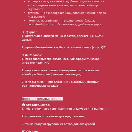
молодежь — доступные и удобные опции «на вынос»,
кофе, современные напитки, возможность быстро
перекусить;
туристы — разнообразие национальной кухни, блюда
«на вынос»;
пожилые посетители — традиционные блюда,
спокойный формат обслуживания, удобные порции.
📱
Цифра:
1. актуальное онлайн-меню (состав, аллергены, КБЖУ,
цены);
2. прием безналичных и бесконтактных оплат (в т.ч. QR).
👩‍💼
Человек:
1. персонал быстро объясняет, как оформить заказ
и где его получить;
2. персонал знает меню и аллергены, готов помочь
в выборе быстрых/диетических опций;
3. в часы пика — предложение «быстрых» позиций
без навязчивых продаж.
Дополнительные опции:
🏠
Пространство:
1. «быстрая» касса для напитков и закусок «на вынос»;
2. отдельная полка/окно для предзаказов;
3. точка выдачи групповых сетов для экскурсий.
📦
Объект: