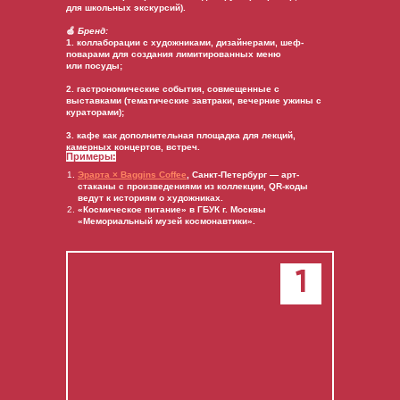
для школьных экскурсий).
🍏
Бренд:
1. коллаборации с художниками, дизайнерами, шеф-
поварами для создания лимитированных меню
или посуды;
2. гастрономические события, совмещенные с
выставками (тематические завтраки, вечерние ужины с
кураторами);
3. кафе как дополнительная площадка для лекций,
камерных концертов, встреч.
Примеры:
Эрарта
× Baggins Coffee
, Санкт-Петербург — арт-
стаканы с произведениями из коллекции, QR-коды
ведут к историям о художниках.
«Космическое питание» в ГБУК г. Москвы
«Мемориальный музей космонавтики».
1