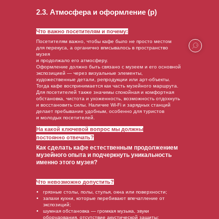
2.3. Атмосфера и оформление (р)
Что важно посетителям и почему:
Посетителям важно, чтобы кафе было не просто местом
для перекуса, а органично вписывалось в пространство
музея
и продолжало его атмосферу.
Оформление должно быть связано с музеем и его основной
экспозицией — через визуальные элементы,
художественные детали, репродукции или арт-объекты.
Тогда кафе воспринимается как часть музейного маршрута.
Для посетителей также значимы спокойная и комфортная
обстановка, чистота и ухоженность, возможность отдохнуть
и восстановить силы. Наличие Wi-Fi и зарядных станций
делает пребывание удобным, особенно для туристов
и молодых посетителей.
На какой ключевой вопрос мы должны
постоянно отвечать?
Как сделать кафе естественным продолжением
музейного опыта и подчеркнуть уникальность
именно этого музея?
Что невозможно допустить?
грязные столы, полы, стулья, окна или поверхности;
запахи кухни, которые перебивают впечатление от
экспозиций;
шумная обстановка — громкая музыка, звуки
оборудования, отсутствие акустической защиты;