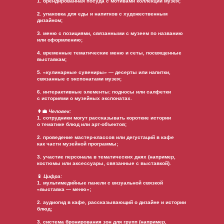
1. брендированная посуда с мотивами коллекции музея;
2. упаковка для еды и напитков с художественным
дизайном;
3. меню с позициями, связанными с музеем по названию
или оформлению;
4. временные тематические меню и сеты, посвященные
выставкам;
5. «кулинарные сувениры» — десерты или напитки,
связанные с экспонатами музея;
6. интерактивные элементы: подносы или салфетки
с историями о музейных экспонатах.
👩‍💼
Человек:
1. сотрудники могут рассказывать короткие истории
о тематике блюд или арт-объектов;
2. проведение мастер-классов или дегустаций в кафе
как части музейной программы;
3. участие персонала в тематических днях (например,
костюмы или аксессуары, связанные с выставкой).
📱
Цифра:
1. мультимедийные панели с визуальной связкой
«выставка — меню»;
2. аудиогид в кафе, рассказывающий о дизайне и истории
блюд;
3. система бронирования зон для групп (например,