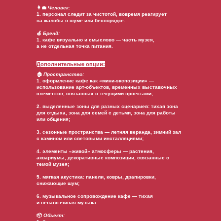
👩‍💼
Человек:
1. персонал следит за чистотой, вовремя реагирует
на жалобы о шуме или беспорядке.
🍏
Бренд:
1. кафе визуально и смыслово — часть музея,
а не отдельная точка питания.
Дополнительные опции:
🏠
Пространство:
1. оформление кафе как «мини-экспозиции» —
использование арт-объектов, временных выставочных
элементов, связанных с текущими проектами;
2. выделенные зоны для разных сценариев: тихая зона
для отдыха, зона для семей с детьми, зона для работы
или общения;
3. сезонные пространства — летняя веранда, зимний зал
с камином или световыми инсталляциями;
4. элементы «живой» атмосферы — растения,
аквариумы, декоративные композиции, связанные с
темой музея;
5. мягкая акустика: панели, ковры, драпировки,
снижающие шум;
6. музыкальное сопровождение кафе — тихая
и ненавязчивая музыка.
📦
Объект: