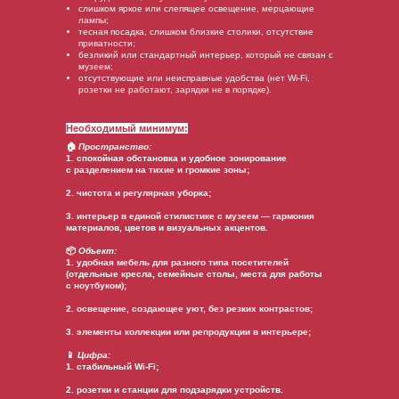
слишком яркое или слепящее освещение, мерцающие
лампы;
тесная посадка, слишком близкие столики, отсутствие
приватности;
безликий или стандартный интерьер, который не связан с
музеем;
отсутствующие или неисправные удобства (нет Wi-Fi,
розетки не работают, зарядки не в порядке).
Необходимый минимум:
🏠
Пространство:
1. спокойная обстановка и удобное зонирование
с разделением на тихие и громкие зоны;
2. чистота и регулярная уборка;
3. интерьер в единой стилистике с музеем — гармония
материалов, цветов и визуальных акцентов.
📦
Объект:
1. удобная мебель для разного типа посетителей
(отдельные кресла, семейные столы, места для работы
с ноутбуком);
2. освещение, создающее уют, без резких контрастов;
3. элементы коллекции или репродукции в интерьере;
📱
Цифра:
1. стабильный Wi-Fi;
2. розетки и станции для подзарядки устройств.