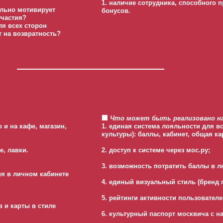
1. наличие сотрудника, способного
ельно мотивирует
бонусов.
участия?
я всех сторон
т на возвратность?
🏢
Что может быть реализовано на
 и на кафе, магазин,
1. единая система лояльности для в
культуры): баллы, кабинет, общая ка
е, лавки.
2. доступ к системе через мос.ру;
3. возможность потратить баллы в 
я в личном кабинете
4. единый визуальный стиль (бренд 
5. рейтинги активности пользователе
 и карты в стиле
6. культурный паспорт москвича с 