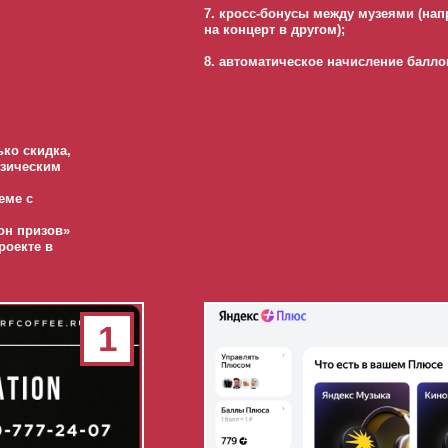
7. кросс-бонусы между музеями (нап
на концерт в другом);
8. автоматическое начисление балло
ко скидка,
изическим
еме с
он призов»
роекте в
1