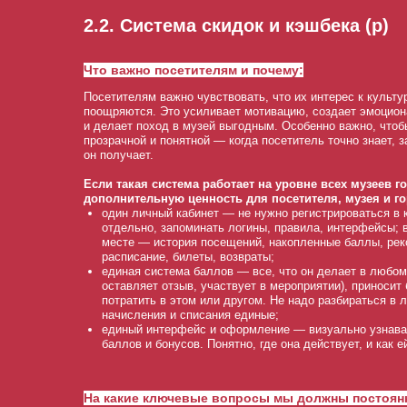
2.2. Система скидок и кэшбека (р)
Что важно посетителям и почему:
Посетителям важно чувствовать, что их интерес к культу
поощряются. Это усиливает мотивацию, создает эмоцио
и делает поход в музей выгодным. Особенно важно, что
прозрачной и понятной — когда посетитель точно знает, з
он получает.
Если такая система работает на уровне всех музеев го
дополнительную ценность для посетителя, музея и го
один личный кабинет — не нужно регистрироваться в
отдельно, запоминать логины, правила, интерфейсы; 
месте — история посещений, накопленные баллы, рек
расписание, билеты, возвраты;
единая система баллов — все, что он делает в любом 
оставляет отзыв, участвует в мероприятии), приносит
потратить в этом или другом. Не надо разбираться в
начисления и списания единые;
единый интерфейс и оформление — визуально узнава
баллов и бонусов. Понятно, где она действует, и как е
На какие ключевые вопросы мы должны постоян