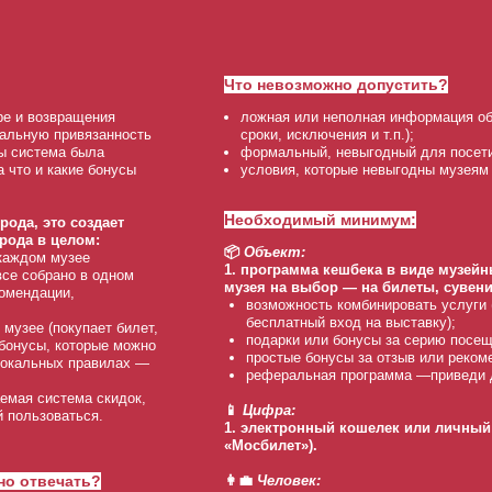
Что невозможно допустить?
ре и возвращения
ложная или неполная информация об 
нальную привязанность
сроки, исключения и т.п.);
бы система была
формальный, невыгодный для посети
а что и какие бонусы
условия, которые невыгодны музеям
Необходимый минимум:
рода, это создает
рода в целом:
📦
Объект:
 каждом музее
1. программа кешбека в виде музей
все собрано в одном
музея на выбор — на билеты, сувени
омендации,
возможность комбинировать услуги 
бесплатный вход на выставку);
музее (покупает билет,
подарки или бонусы за серию посеще
 бонусы, которые можно
простые бонусы за отзыв или реком
 локальных правилах —
реферальная программа —приведи д
емая система скидок,
📱
Цифра:
й пользоваться.
1. электронный кошелек или личный 
«Мосбилет»).
но отвечать?
👩‍💼
Человек: