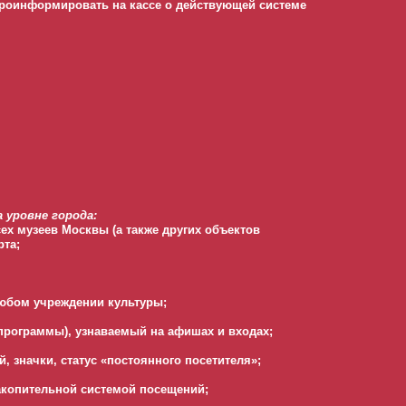
 проинформировать на кассе о действующей системе
 уровне города:
сех музеев Москвы (а также других объектов
рта;
любом учреждении культуры;
программы), узнаваемый на афишах и входах;
й, значки, статус «постоянного посетителя»;
накопительной системой посещений;