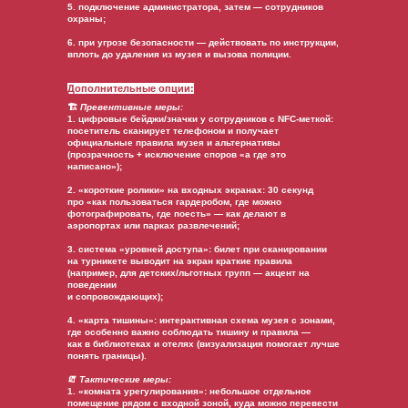
5. подключение администратора, затем — сотрудников
охраны;
6. при угрозе безопасности — действовать по инструкции,
вплоть до удаления из музея и вызова полиции.
Дополнительные опции:
🏗️
Превентивные меры:
1. цифровые бейджи/значки у сотрудников с NFC-меткой:
посетитель сканирует телефоном и получает
официальные правила музея и альтернативы
(прозрачность + исключение споров «а где это
написано»);
2. «короткие ролики» на входных экранах: 30 секунд
про «как пользоваться гардеробом, где можно
фотографировать, где поесть» — как делают в
аэропортах или парках развлечений;
3. система «уровней доступа»: билет при сканировании
на турникете выводит на экран краткие правила
(например, для детских/льготных групп — акцент на
поведении
и сопровождающих);
4. «карта тишины»: интерактивная схема музея с зонами,
где особенно важно соблюдать тишину и правила —
как в библиотеках и отелях (визуализация помогает лучше
понять границы).
🧯
Тактические меры:
1. «комната урегулирования»: небольшое отдельное
помещение рядом с входной зоной, куда можно перевести