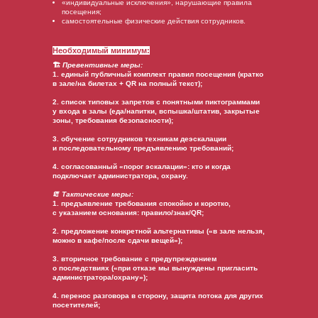
«индивидуальные исключения», нарушающие правила
посещения;
самостоятельные физические действия сотрудников.
Необходимый минимум:
🏗️
Превентивные меры:
1. единый публичный комплект правил посещения (кратко
в зале/на билетах + QR на полный текст);
2. список типовых запретов с понятными пиктограммами
у входа в залы (еда/напитки, вспышка/штатив, закрытые
зоны, требования безопасности);
3. обучение сотрудников техникам деэскалации
и последовательному предъявлению требований;
4. согласованный «порог эскалации»: кто и когда
подключает администратора, охрану.
🧯
Тактические меры:
1. предъявление требования спокойно и коротко,
с указанием основания: правило/знак/QR;
2. предложение конкретной альтернативы («в зале нельзя,
можно в кафе/после сдачи вещей»);
3. вторичное требование с предупреждением
о последствиях («при отказе мы вынуждены пригласить
администратора/охрану»);
4. перенос разговора в сторону, защита потока для других
посетителей;