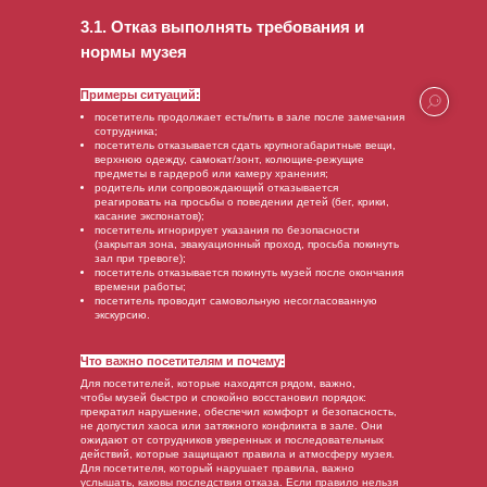
3.1. Отказ выполнять требования и
нормы музея
Примеры ситуаций:
посетитель продолжает есть/пить в зале после замечания
сотрудника;
посетитель отказывается сдать крупногабаритные вещи,
верхнюю одежду, самокат/зонт, колющие-режущие
предметы в гардероб или камеру хранения;
родитель или сопровождающий отказывается
реагировать на просьбы о поведении детей (бег, крики,
касание экспонатов);
посетитель игнорирует указания по безопасности
(закрытая зона, эвакуационный проход, просьба покинуть
зал при тревоге);
посетитель отказывается покинуть музей после окончания
времени работы;
посетитель проводит самовольную несогласованную
экскурсию.
Что важно посетителям и почему:
Для посетителей, которые находятся рядом, важно,
чтобы музей быстро и спокойно восстановил порядок:
прекратил нарушение, обеспечил комфорт и безопасность,
не допустил хаоса или затяжного конфликта в зале. Они
ожидают от сотрудников уверенных и последовательных
действий, которые защищают правила и атмосферу музея.
Для посетителя, который нарушает правила, важно
услышать, каковы последствия отказа. Если правило нельзя