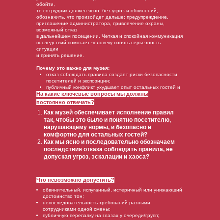
обойти,
то сотрудник должен ясно, без угроз и обвинений,
обозначить, что произойдет дальше: предупреждение,
приглашение администратора, привлечение охраны,
возможный отказ
в дальнейшем посещении. Четкая и спокойная коммуникация
последствий помогает человеку понять серьезность
ситуации
и принять решение.
Почему это важно для музея:
отказ соблюдать правила создает риски безопасности
посетителей и экспозиции;
публичный конфликт ухудшает опыт остальных гостей и
На какие ключевые вопросы мы должны
репутацию музея.
постоянно отвечать?
Как музей обеспечивает исполнение правил
так, чтобы это было и понятно посетителю,
нарушающему нормы, и безопасно и
комфортно для остальных гостей?
Как мы ясно и последовательно обозначаем
последствия отказа соблюдать правила, не
допуская угроз, эскалации и хаоса?
Что невозможно допустить?
обвинительный, испуганный, истеричный или унижающий
достоинство тон;
непоследовательность требований разными
сотрудниками одной смены;
публичную перепалку на глазах у очереди/групп;