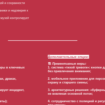
ей и сохранности
аники и недоверия к
 музей контролирует
Дополнительные опции:
🏗️
Превентивные меры:
меры в ключевых
1. система «тихой тревоги»: кнопки
без привлечения внимания;
ах, драках,
2. мобильное приложение для персон
охрану и старшего смены;
сирует инцидент,
3. архитектурные решения: «буферны
не вовлекая основной поток;
еты);
4. сотрудничество с полицией и рег
при угрозе».