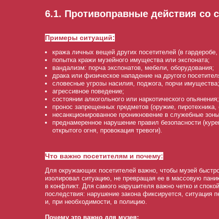
6.1. Противоправные действия со 
Примеры ситуаций:
кража личных вещей других посетителей (в гардеробе, 
попытка кражи музейного имущества или экспоната;
вандализм: порча экспонатов, мебели, оборудования;
драка или физическое нападение на другого посетител
словесные угрозы насилия, поджога, порчи имущества
агрессивное поведение;
состоянии алкогольного или наркотического опьянения;
пронос запрещенных предметов (оружие, пиротехника,
несанкционированное проникновение в служебные зоны
преднамеренное нарушение правил безопасности (куре
открытого огня, провокация тревоги).
Что важно посетителям и почему:
Для окружающих посетителей важно, чтобы музей быстр
изолировал ситуацию, не превращая ее в массовую пани
в конфликт. Для самого нарушителя важно четко и споко
последствия: нарушение закона фиксируется, ситуация п
и, при необходимости, в полицию.
Почему это важно для музея: