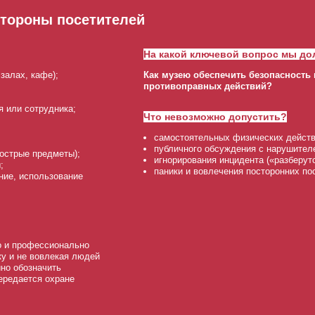
стороны посетителей
На какой ключевой вопрос мы до
залах, кафе);
Как музею обеспечить безопасность 
противоправных действий?
я или сотрудника;
Что невозможно допустить?
;
самостоятельных физических действ
публичного обсуждения с нарушител
 острые предметы);
игнорирования инцидента («разберут
;
паники и вовлечения посторонних по
ние, использование
о и профессионально
ку и не вовлекая людей
йно обозначить
ередается охране