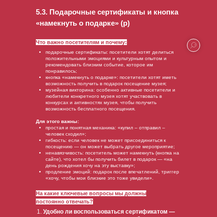
5.3. Подарочные сертификаты и кнопка
«намекнуть о подарке» (р)
Что важно посетителям и почему:
подарочные сертификаты: посетители хотят делиться
положительными эмоциями и культурным опытом и
рекомендовать близким событие, которое им
понравилось;
кнопка «намекнуть о подарке»: посетители хотят иметь
возможность получить в подарок посещение музея;
музейная викторина: особенно активные посетители и
любители конкретного музея хотят участвовать в
конкурсах и активностях музея, чтобы получить
возможность бесплатного посещения.
Для этого важны:
простая и понятная механика: «купил – отправил –
человек сходил»;
гибкость: если человек не может присоединиться к
посещению — он может выбрать другое мероприятие;
ненавязчивость: посетитель может намекнуть (кнопка на
сайте), что хотел бы получить билет в подарок — «на
день рождения хочу на эту выставку»;
продление эмоций: подарок после впечатлений, триггер
«хочу, чтобы мои близкие это тоже увидели».
На какие ключевые вопросы мы должны
постоянно отвечать?
Удобно ли воспользоваться сертификатом —