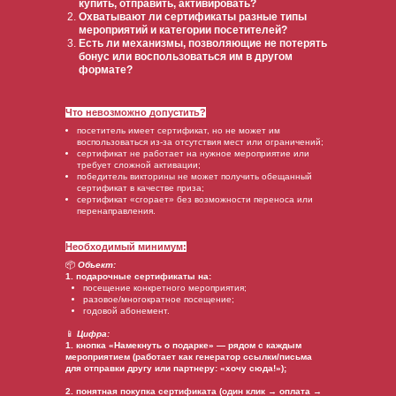
купить, отправить, активировать?
Охватывают ли сертификаты разные типы
мероприятий и категории посетителей?
Есть ли механизмы, позволяющие не потерять
бонус или воспользоваться им в другом
формате?
Что невозможно допустить?
посетитель имеет сертификат, но не может им
воспользоваться из-за отсутствия мест или ограничений;
сертификат не работает на нужное мероприятие или
требует сложной активации;
победитель викторины не может получить обещанный
сертификат в качестве приза;
сертификат «сгорает» без возможности переноса или
перенаправления.
Необходимый минимум:
📦
Объект:
1. подарочные сертификаты на:
посещение конкретного мероприятия;
разовое/многократное посещение;
годовой абонемент.
📱
Цифра:
1. кнопка «Намекнуть о подарке» — рядом с каждым
мероприятием (работает как генератор ссылки/письма
для отправки другу или партнеру: «хочу сюда!»);
2. понятная покупка сертификата (один клик → оплата →