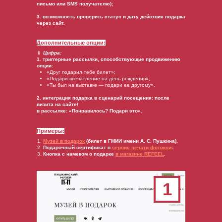
письмо или SMS получателю);
3. возможность проверить статус и дату действия подарка
через сайт.
Дополнительные опции:
📱
Цифра:
1. триггерные рассылки, способствующие продвижению
опции:
«Друг подарил тебе билет»;
«Подари впечатление на день рождения»;
«Ты был на выставке — подари ее другому».
2. интеграция подарка в сценарий посещения: после
визита на сайте/
в рассылке: «Понравилось? Подари это».
Примеры:
Музей
в
подарок
(билет в ГМИИ имени А. С. Пушкина).
Подарочный сертификат в
сервис
печати
фотокниг
.
Кнопка с намеком о подарке
в
магазине
REFEEL
.
1