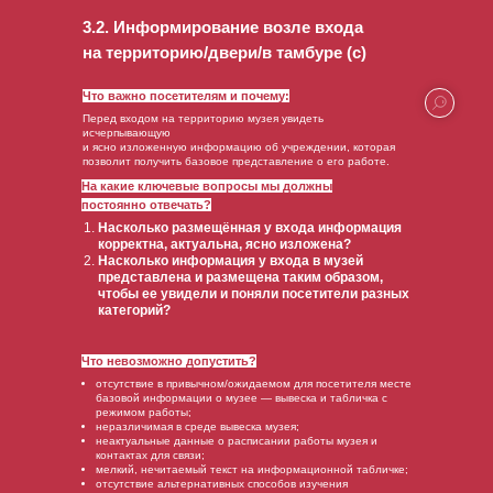
3.2. Информирование возле входа
на территорию/двери/в тамбуре (с)
Что важно посетителям и почему:
Перед входом на территорию музея увидеть
исчерпывающую
и ясно изложенную информацию об учреждении, которая
позволит получить базовое представление о его работе.
На какие ключевые вопросы мы должны
постоянно отвечать?
Насколько размещённая у входа информация
корректна, актуальна, ясно изложена?
Насколько информация у входа в музей
представлена и размещена таким образом,
чтобы ее увидели и поняли посетители разных
категорий?
Что невозможно допустить?
отсутствие в привычном/ожидаемом для посетителя месте
базовой информации о музее — вывеска и табличка с
режимом работы;
неразличимая в среде вывеска музея;
неактуальные данные о расписании работы музея и
контактах для связи;
мелкий, нечитаемый текст на информационной табличке;
отсутствие альтернативных способов изучения