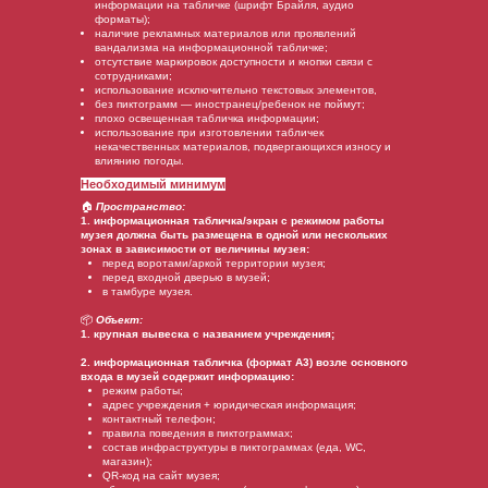
информации на табличке (шрифт Брайля, аудио
форматы);
наличие рекламных материалов или проявлений
вандализма на информационной табличке;
отсутствие маркировок доступности и кнопки связи с
сотрудниками;
использование исключительно текстовых элементов,
без пиктограмм — иностранец/ребенок не поймут;
плохо освещенная табличка информации;
использование при изготовлении табличек
некачественных материалов, подвергающихся износу и
влиянию погоды.
Необходимый минимум
🏠
Пространство:
1. информационная табличка/экран с режимом работы
музея должна быть размещена в одной или нескольких
зонах в зависимости от величины музея:
перед воротами/аркой территории музея;
перед входной дверью в музей;
в тамбуре музея.
📦
Объект:
1. крупная вывеска с названием учреждения;
2. информационная табличка (формат А3) возле основного
входа в музей содержит информацию:
режим работы;
адрес учреждения + юридическая информация;
контактный телефон;
правила поведения в пиктограммах;
состав инфраструктуры в пиктограммах (еда, WC,
магазин);
QR-код на сайт музея;