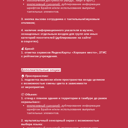
обозначения доступности (пандус, лифт и проч.);
инклюзивный сценарий:
дублирование информации
шрифтом Брайля и/или использование выпуклых
тактильных элементов.
3. кнопка вызова сотрудника с тактильным/звуковым
откликом;
4. наличие информационного указателя в музеях,
оснащенных отдельным входом для групп или иных
категорий посетителей (дублирование на сайте/
в соцсетях).
🍏
Бренд:
1. отметка сервисов ЯндексКарты «Хорошее место», 2ГИС
с рейтингом учреждения.
Дополнительные опции:
🏠
Пространство:
1. подсветка вывески и/или пространства входа целиком
с возможностью смены цвета в зависимости
от мероприятия.
📦
Объект:
1. стенд с планом здания и территории в тамбуре до рамок
охраны/касс:
инклюзивный сценарий:
дублирование информации
шрифтом Брайля и/или использование выпуклых
тактильных элементов.
2. мультиязычный сенсорный экран с возможностью
выбора языка:
инклюзивный сценарий:
возможность аудиального