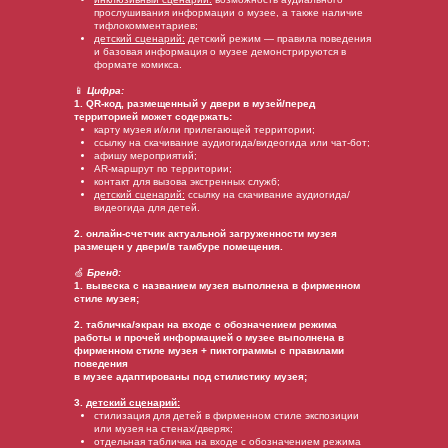
прослушивания информации о музее, а также наличие
тифлокомментариев;
детский сценарий:
детский режим — правила поведения
и базовая информация о музее демонстрируются в
формате комикса.
📱
Цифра:
1. QR-код, размещенный у двери в музей/перед
территорией может содержать:
карту музея и/или прилегающей территории;
ссылку на скачивание аудиогида/видеогида или чат-бот;
афишу мероприятий;
AR-маршрут по территории;
контакт для вызова экстренных служб;
детский сценарий:
ссылку на скачивание аудиогида/
видеогида для детей.
2. онлайн-счетчик актуальной загруженности музея
размещен у двери/в тамбуре помещения.
🍏
Бренд:
1. вывеска с названием музея выполнена в фирменном
стиле музея;
2. табличка/экран на входе с обозначением режима
работы и прочей информацией о музее выполнена в
фирменном стиле музея + пиктограммы с правилами
поведения
в музее адаптированы под стилистику музея;
3.
детский сценарий:
стилизация для детей в фирменном стиле экспозиции
или музея на стенах/дверях;
отдельная табличка на входе с обозначением режима