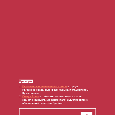
Примеры:
Исторические
вывески
магазинов
в городе
Рыбинске созданные фолк-музыкантом Дмитрием
Кузнецовым.
Dostyk
Plaza
в г. Алматы — поэтажные планы
здания с выпуклыми элементами и дублирование
обозначений шрифтом Брайля.