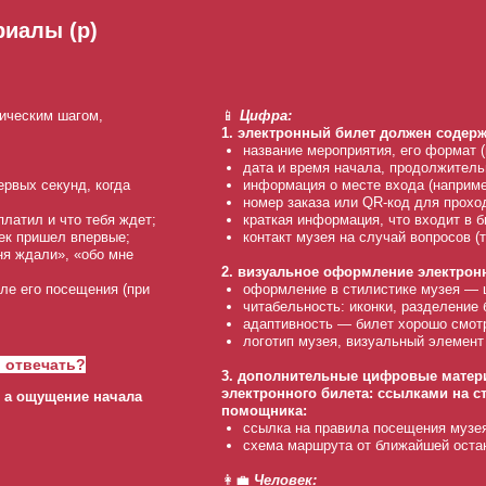
риалы (р)
ническим шагом,
📱
Цифра:
1. электронный билет должен соде
название мероприятия, его формат (в
дата и время начала, продолжитель
ервых секунд, когда
информация о месте входа (наприме
номер заказа или QR-код для прохо
латил и что тебя ждет;
краткая информация, что входит в б
ек пришел впервые;
контакт музея на случай вопросов (т
я ждали», «обо мне
2. визуальное оформление электронн
ле его посещения (при
оформление в стилистике музея — 
читабельность: иконки, разделение 
адаптивность — билет хорошо смотр
логотип музея, визуальный элемент
 отвечать?
3. дополнительные цифровые матер
электронного билета: ссылками на с
, а ощущение начала
помощника:
ссылка на правила посещения музе
схема маршрута от ближайшей остан
👩‍💼
Человек: