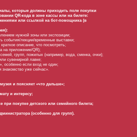
иалы, которые должны приходить поле покупки
овании QR-кода в зоне кассы или на билете:
ожениями или ссылкой на бот-помощника (в
ея):
лением нужной зоны или экспозиции;
сть события/лекции/временные выставки;
 краткое описание, что посмотреть;
ка на приложение/QR);
семей, групп, пожилых (например, вода, сменка, очки);
или сувенирной лавке;
», особенно если вход не один;
и знакомство уже сейчас».
 музея и поясняет «что дальше»;
ату и интересу;
е при покупке детского или семейного билета;
дминистратора (особенно для групп).