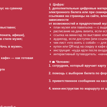
📱
Цифра:
нус на сувенир
1. дополнительные цифровые матер
электронного билета или при сканир
ссылками на страницы на сайте, вл
зависимости
от возможностей и предпочтений муз
 выставке;
план музея или павильона — с выде
расписание на день визита, если е
поната, афиши),
ссылка на мини-гид по выставке или
в стиле музея;
аудиогид, если доступен (или ссыл
чек-лист «что взять с собой» — для 
Ночь в музее»,
купон или QR-код на скидку в кафе 
инструкция: «куда идти после входа
интерактивный путеводитель: «начн
 кафе» — как готовая
👩‍💼
Человек:
1. сотрудник, который вручает карту
рте
2. помощь с выбором билета по форм
3. приветственное сообщение на касс
4. мини-инструктаж по маршруту от а
й музей и