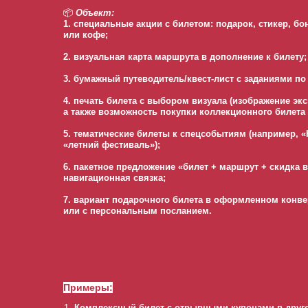
📦
Объект:
1. специальные акции с билетом: подарок, стикер, бо
или кофе;
2. визуальная карта маршрута в дополнение к билету;
3. бумажный путеводитель/квест-лист с заданиями по
4. печать билета с выбором визуала (изображение экс
а также возможность покупки коллекционного билета 
5. тематические билеты к спецсобытиям (например, «
«летний фестиваль»);
6. пакетное предложение «билет + маршрут + скидка в
навигационная связка;
7. вариант подарочного билета в оформленном конве
или с персональным посланием.
Примеры:
Комплексный билет с отрывными купонами в друго