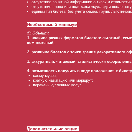
отсутствие понятной информации о типах и стоимости 
отсутствие плана или подсказки «куда идти после поку
единый тип билета, без учета семей, групп, льготников,
Необходимый минимум
📦
Объект:
1. наличие разных форматов билетов: льготный, сем
комплексный;
2. различие билетов с точки зрения декоративного о
3. аккуратный, читаемый, стилистически оформленный
4. возможность получить в виде приложения к билету
схему музея;
краткую навигацию или маршрут;
перечень купленных услуг.
Дополнительные опции: