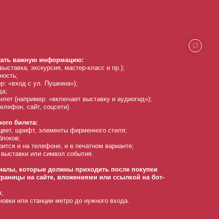
ржать важную информацию:
ыставка, экскурсия, мастер-класс и пр.);
ность;
р: «вход с ул. Пушкина»);
да;
илет (например: «включает выставку и аудиогид»);
елефон, сайт, соцсети).
ого билета:
цвет, шрифт, элементы фирменного стиля;
блоков;
ится и на телефоне, и в печатном варианте;
 выставки или символ события.
иалы, которые должны приходить после покупки
траницы на сайте, вложениями или ссылкой на бот-
я;
овки или станции метро до нужного входа.