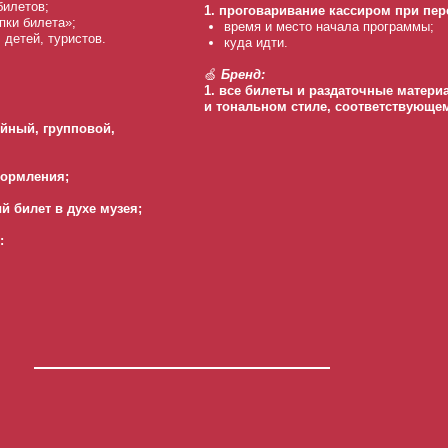
билетов;
1. проговаривание кассиром при пе
пки билета»;
время и место начала программы;
 детей, туристов.
куда идти.
🍏
Бренд:
1. все билеты и раздаточные мате
и тональном стиле, соответствующе
ейный, групповой,
формления;
 билет в духе музея;
: