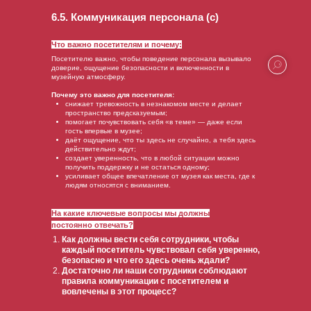
6.5. Коммуникация персонала (с)
Что важно посетителям и почему:
Посетителю важно, чтобы поведение персонала вызывало
доверие, ощущение безопасности и включенности в
музейную атмосферу.
Почему это важно для посетителя:
снижает тревожность в незнакомом месте и делает
пространство предсказуемым;
помогает почувствовать себя «в теме» — даже если
гость впервые в музее;
даёт ощущение, что ты здесь не случайно, а тебя здесь
действительно ждут;
создает уверенность, что в любой ситуации можно
получить поддержку и не остаться одному;
усиливает общее впечатление от музея как места, где к
людям относятся с вниманием.
На какие ключевые вопросы мы должны
постоянно отвечать?
Как должны вести себя сотрудники, чтобы
каждый посетитель чувствовал себя уверенно,
безопасно и что его здесь очень ждали?
Достаточно ли наши сотрудники соблюдают
правила коммуникации с посетителем и
вовлечены в этот процесс?