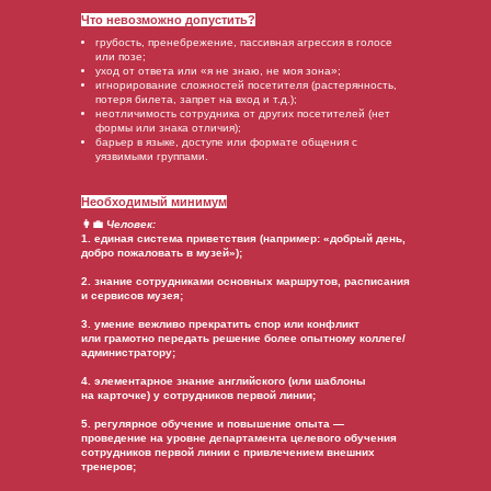
Что невозможно допустить?
грубость, пренебрежение, пассивная агрессия в голосе
или позе;
уход от ответа или «я не знаю, не моя зона»;
игнорирование сложностей посетителя (растерянность,
потеря билета, запрет на вход и т.д.);
неотличимость сотрудника от других посетителей (нет
формы или знака отличия);
барьер в языке, доступе или формате общения с
уязвимыми группами.
Необходимый минимум
👩‍💼
Человек:
1. единая система приветствия (например: «добрый день,
добро пожаловать в музей»);
2. знание сотрудниками основных маршрутов, расписания
и сервисов музея;
3. умение вежливо прекратить спор или конфликт
или грамотно передать решение более опытному коллеге/
администратору;
4. элементарное знание английского (или шаблоны
на карточке) у сотрудников первой линии;
5. регулярное обучение и повышение опыта —
проведение на уровне департамента целевого обучения
сотрудников первой линии с привлечением внешних
тренеров;