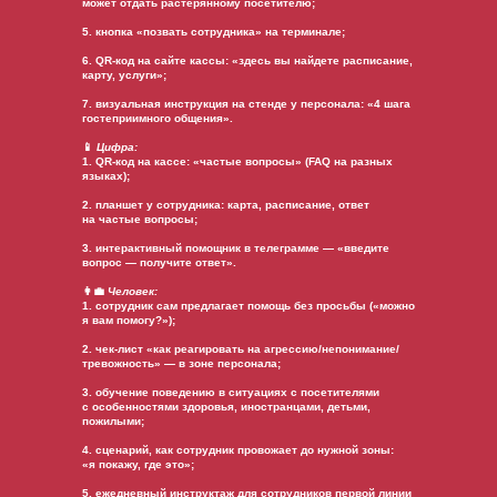
может отдать растерянному посетителю;
5. кнопка «позвать сотрудника» на терминале;
6. QR-код на сайте кассы: «здесь вы найдете расписание,
карту, услуги»;
7. визуальная инструкция на стенде у персонала: «4 шага
гостеприимного общения».
📱
Цифра:
1. QR-код на кассе: «частые вопросы» (FAQ на разных
языках);
2. планшет у сотрудника: карта, расписание, ответ
на частые вопросы;
3. интерактивный помощник в телеграмме — «введите
вопрос — получите ответ».
👩‍💼
Человек:
1. сотрудник сам предлагает помощь без просьбы («можно
я вам помогу?»);
2. чек-лист «как реагировать на агрессию/непонимание/
тревожность» — в зоне персонала;
3. обучение поведению в ситуациях с посетителями
с особенностями здоровья, иностранцами, детьми,
пожилыми;
4. сценарий, как сотрудник провожает до нужной зоны:
«я покажу, где это»;
5. ежедневный инструктаж для сотрудников первой линии