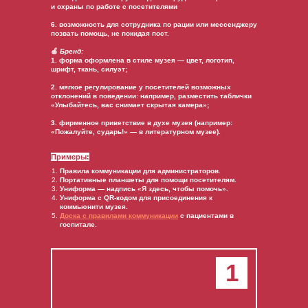
и охраны по работе с посетителями
6. возможность для сотрудника по рации или мессенджеру
позвать помощь, не покидая пост.
🍏
Бренд:
1. форма оформлена в стиле музея — цвет, логотип,
шрифт, ткань, силуэт;
2. мягкое регулирование у посетителей возможных
отклонений в поведении: например, разместить таблички
«Улыбайтесь, вас снимает скрытая камера»;
3. фирменное приветствие в духе музея (например:
«Пожалуйте, сударь!» — в литературном музее).
Примеры:
Правила коммуникации для администраторов.
Портативные планшеты для помощи посетителям.
Униформа — надпись «Я здесь, чтобы помочь».
Униформа с QR-кодом для присоединения к
коммьюнити музея.
Доска
с
правилами
коммуникации
с пациентами в
госпитале.
1