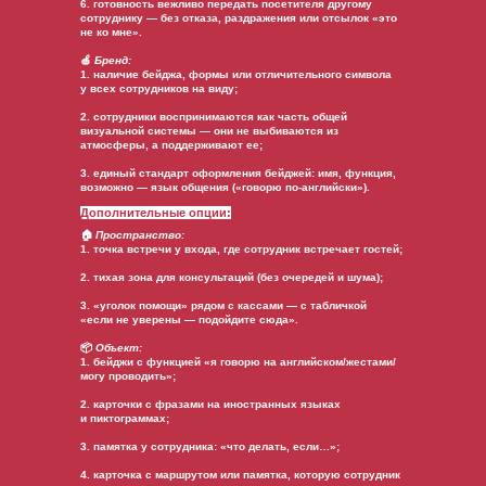
6. готовность вежливо передать посетителя другому
сотруднику — без отказа, раздражения или отсылок «это
не ко мне».
🍏
Бренд:
1. наличие бейджа, формы или отличительного символа
у всех сотрудников на виду;
2. сотрудники воспринимаются как часть общей
визуальной системы — они не выбиваются из
атмосферы, а поддерживают ее;
3. единый стандарт оформления бейджей: имя, функция,
возможно — язык общения («говорю по-английски»).
Дополнительные опции:
🏠
Пространство:
1. точка встречи у входа, где сотрудник встречает гостей;
2. тихая зона для консультаций (без очередей и шума);
3. «уголок помощи» рядом с кассами — с табличкой
«если не уверены — подойдите сюда».
📦
Объект:
1. бейджи с функцией «я говорю на английском/жестами/
могу проводить»;
2. карточки с фразами на иностранных языках
и пиктограммах;
3. памятка у сотрудника: «что делать, если…»;
4. карточка с маршрутом или памятка, которую сотрудник