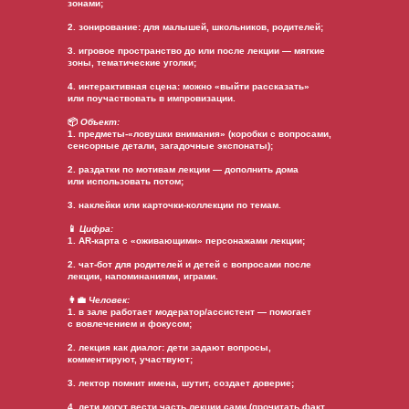
зонами;
2. зонирование: для малышей, школьников, родителей;
3. игровое пространство до или после лекции — мягкие
зоны, тематические уголки;
4. интерактивная сцена: можно «выйти рассказать»
или поучаствовать в импровизации.
📦
Объект:
1. предметы-«ловушки внимания» (коробки с вопросами,
сенсорные детали, загадочные экспонаты);
2. раздатки по мотивам лекции — дополнить дома
или использовать потом;
3. наклейки или карточки-коллекции по темам.
📱
Цифра:
1. AR-карта с «оживающими» персонажами лекции;
2. чат-бот для родителей и детей с вопросами после
лекции, напоминаниями, играми.
👩‍💼
Человек:
1. в зале работает модератор/ассистент — помогает
с вовлечением и фокусом;
2. лекция как диалог: дети задают вопросы,
комментируют, участвуют;
3. лектор помнит имена, шутит, создает доверие;
4. дети могут вести часть лекции сами (прочитать факт,