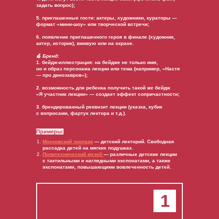
задать вопрос);
5. приглашенные гости: актеры, художники, кураторы —
формат «мини-шоу» или творческой встречи;
6. появление приглашенного героя в финале (художник,
актер, историк), вживую или на экране.
🍏
Бренд:
1. бейдж-иллюстрация: на бейдже не только имя,
но и образ персонажа лекции или тема (например, «Настя
— про динозавров»);
2. возможность для ребенка получить такой же бейдж
«Я участник лекции» — создает эффект сопричастности;
3. брендированный реквизит лекции (указка, кубик
с вопросами, фартук лектора и т.д.).
Примеры:
Московский
зоопарк
— детский лекторий. Свободная
рассадка детей на мягких подушках.
Политехнический
музей
— различные детские лекции
с тактильными и наглядными экспонатами, а также
экспонатами, повышающими вовлеченность детей.
1