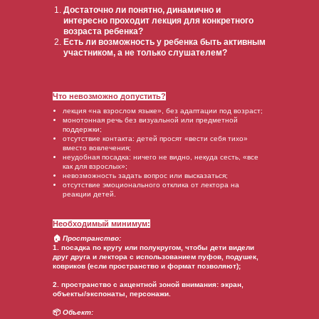
Достаточно ли понятно, динамично и
интересно проходит лекция для конкретного
возраста ребенка?
Есть ли возможность у ребенка быть активным
участником, а не только слушателем?
Что невозможно допустить?
лекция «на взрослом языке», без адаптации под возраст;
монотонная речь без визуальной или предметной
поддержки;
отсутствие контакта: детей просят «вести себя тихо»
вместо вовлечения;
неудобная посадка: ничего не видно, некуда сесть, «все
как для взрослых»;
невозможность задать вопрос или высказаться;
отсутствие эмоционального отклика от лектора на
реакции детей.
Необходимый минимум:
🏠
Пространство:
1. посадка по кругу или полукругом, чтобы дети видели
друг друга и лектора с использованием пуфов, подушек,
ковриков (если пространство и формат позволяют);
2. пространство с акцентной зоной внимания: экран,
объекты/экспонаты, персонажи.
📦
Объект: