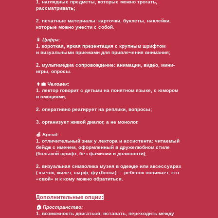
1. наглядные предметы, которые можно трогать,
рассматривать;
2. печатные материалы: карточки, буклеты, наклейки,
которые можно унести с собой.
📱
Цифра:
1. короткая, яркая презентация с крупным шрифтом
и визуальными приемами для привлечения внимания;
2. мультимедиа сопровождение: анимации, видео, мини-
игры, опросы.
👩‍💼
Человек:
1. лектор говорит с детьми на понятном языке, с юмором
и эмоциями;
2. оперативно реагирует на реплики, вопросы;
3. организует живой диалог, а не монолог.
🍏
Бренд:
1. отличительный знак у лектора и ассистента: читаемый
бейдж с именем, оформленный в дружелюбном стиле
(большой шрифт, без фамилии и должности);
2. визуальная символика музея в одежде или аксессуарах
(значок, жилет, шарф, футболка) — ребенок понимает, кто
«свой» и к кому можно обратиться.
Дополнительные опции:
🏠
Пространство:
1. возможность двигаться: вставать, переходить между