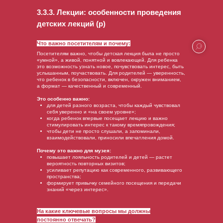
3.3.3. Лекции: особенности проведения
детских лекций (р)
Что важно посетителям и почему:
Посетителям важно, чтобы детская лекция была не просто
«умной», а живой, понятной и вовлекающей. Для ребенка
это возможность узнать новое, почувствовать интерес, быть
услышанным, поучаствовать. Для родителей — уверенность,
что ребенок в безопасности, включен, окружен вниманием,
а формат — качественный и современный.
Это особенно важно:
для детей разного возраста, чтобы каждый чувствовал
себя уверенно и «на своем уровне»;
когда ребенок впервые посещает лекцию и важно
стимулировать интерес к такому времяпровождения;
чтобы дети не просто слушали, а запоминали,
взаимодействовали, приносили впечатления домой.
Почему это важно для музея:
повышает лояльность родителей и детей — растет
вероятность повторных визитов;
усиливает репутацию как современного, развивающего
пространства;
формирует привычку семейного посещения и передачи
знаний «через интерес».
На какие ключевые вопросы мы должны
постоянно отвечать?