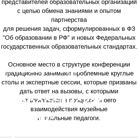
представителей образовательных организаций
с целью обмена знаниями и опытом
партнерства
для решения задач, сформулированных в ФЗ
"Об образовании в РФ" и новых Федеральных
государственных образовательных стандартах.
Основное место в структуре конференции
ОКТЯБРЬ-НОЯБРЬ 2022
традиционно занимают проблемные круглые
столы и экспертные сессии, которые призваны
дать ответ на вызовы, с которыми
Всероссийская
сталкиваются в процессе своего
взаимодействия музейные
научно-
и школьные педагоги.
практическая